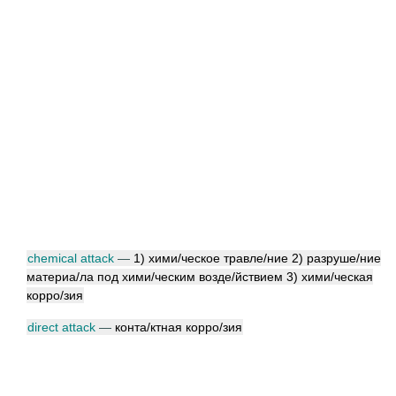
chemical attack
—
1) хим
и/
ческое травл
е/
ние 2) разруш
е/
ние
матери
а/
ла под хим
и/
ческим возд
е/
йствием 3) хим
и/
ческая
корр
о/
зия
direct attack
—
конт
а/
ктная корр
о/
зия