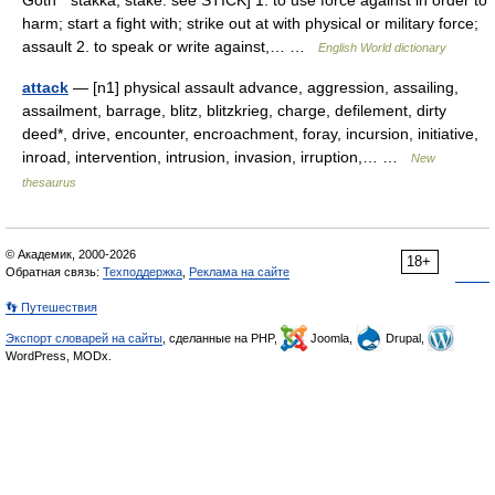
Goth * stakka, stake: see STICK] 1. to use force against in order to
harm; start a fight with; strike out at with physical or military force;
assault 2. to speak or write against,… …
English World dictionary
attack
— [n1] physical assault advance, aggression, assailing,
assailment, barrage, blitz, blitzkrieg, charge, defilement, dirty
deed*, drive, encounter, encroachment, foray, incursion, initiative,
inroad, intervention, intrusion, invasion, irruption,… …
New
thesaurus
© Академик, 2000-2026
18+
Обратная связь:
Техподдержка
,
Реклама на сайте
👣 Путешествия
Экспорт словарей на сайты
, сделанные на PHP,
Joomla,
Drupal,
WordPress, MODx.