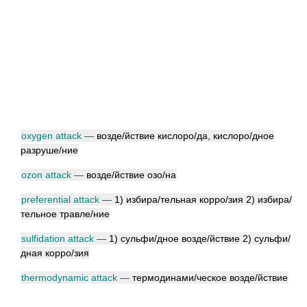
oxygen attack
—
возд
е/
йствие кислор
о/
да, кислор
о/
дное
разруш
е/
ние
ozon attack
—
возд
е/
йствие оз
о/
на
preferential attack
—
1) избир
а/
тельная корр
о/
зия 2) избир
а/
тельное травл
е/
ние
sulfidation attack
—
1) сульф
и/
дное возд
е/
йствие 2) сульф
и/
дная корр
о/
зия
thermodynamic attack
—
термодинам
и/
ческое возд
е/
йствие