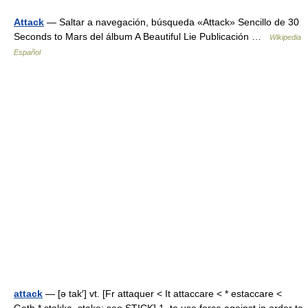
Attack
— Saltar a navegación, búsqueda «Attack» Sencillo de 30
Seconds to Mars del álbum A Beautiful Lie Publicación …
Wikipedia
Español
attack
— [ə tak′] vt. [Fr attaquer < It attaccare < * estaccare <