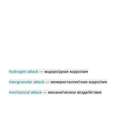
hydrogen attack
—
водор
о/
дная корр
о/
зия
intergranular attack
—
межкристалл
и/
тная корр
о/
зия
mechanical attack
—
механ
и/
ческое возд
е/
йствие