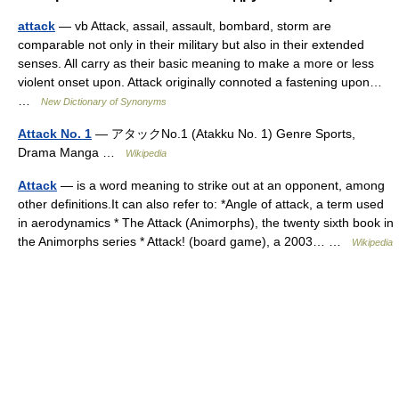
attack
— vb Attack, assail, assault, bombard, storm are
comparable not only in their military but also in their extended
senses. All carry as their basic meaning to make a more or less
violent onset upon. Attack originally connoted a fastening upon…
…
New Dictionary of Synonyms
Attack No. 1
— アタックNo.1 (Atakku No. 1) Genre Sports,
Drama Manga …
Wikipedia
Attack
— is a word meaning to strike out at an opponent, among
other definitions.It can also refer to: *Angle of attack, a term used
in aerodynamics * The Attack (Animorphs), the twenty sixth book in
the Animorphs series * Attack! (board game), a 2003… …
Wikipedia