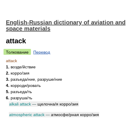
English-Russian dictionary of aviation and
space materials
attack
Толкование
Перевод
attack
1.
возд
е/
йствие
2.
корр
о/
зия
3.
разъед
а/
ние, разруш
е/
ние
4.
коррод
и/
ровать
5.
разъед
а/
ть
6.
разруш
а/
ть
alkali attack
—
щелочн
а/
я корр
о/
зия
atmospheric attack
—
атмосф
е/
рная корр
о/
зия