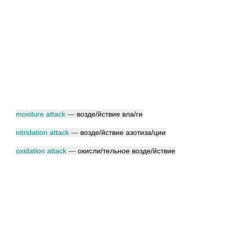
moisture attack
—
возд
е/
йствие вл
а/
ги
nitridation attack
—
возд
е/
йствие азотиз
а/
ции
oxidation attack
—
окисл
и/
тельное возд
е/
йствие