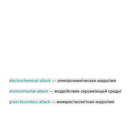
electrochemical attack
—
электрохим
и/
ческая корр
о/
зия
environmental attack
—
возд
е/
йствие окруж
а/
ющей сред
ы/
grain-boundary attack
—
межкристалл
и/
тная корр
о/
зия