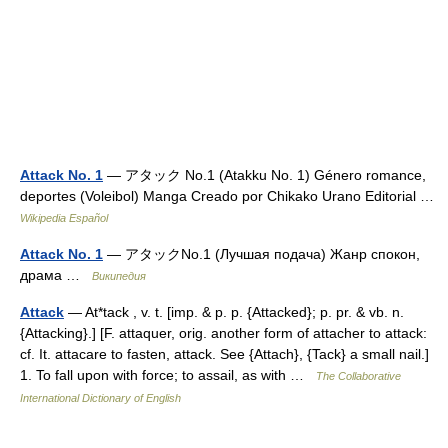
Attack No. 1
— アタック No.1 (Atakku No. 1) Género romance,
deportes (Voleibol) Manga Creado por Chikako Urano Editorial …
Wikipedia Español
Attack No. 1
— アタックNo.1 (Лучшая подача) Жанр спокон,
драма …
Википедия
Attack
— At*tack , v. t. [imp. & p. p. {Attacked}; p. pr. & vb. n.
{Attacking}.] [F. attaquer, orig. another form of attacher to attack:
cf. It. attacare to fasten, attack. See {Attach}, {Tack} a small nail.]
1. To fall upon with force; to assail, as with …
The Collaborative
International Dictionary of English